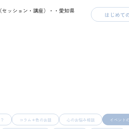
（セッション・講座）・・愛知県
はじめて
ン
て？
コラム＊色のお話
心のお悩み相談
イベント