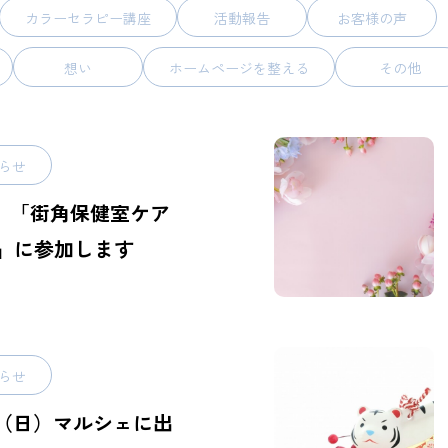
カラーセラピー講座
活動報告
お客様の声
想い
ホームページを整える
その他
らせ
3日 「街角保健室ケア
」に参加します
らせ
6日（日）マルシェに出