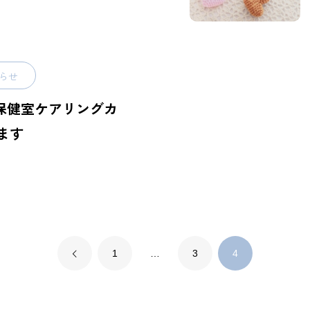
らせ
角保健室ケアリングカ
ます
1
…
3
4
Information